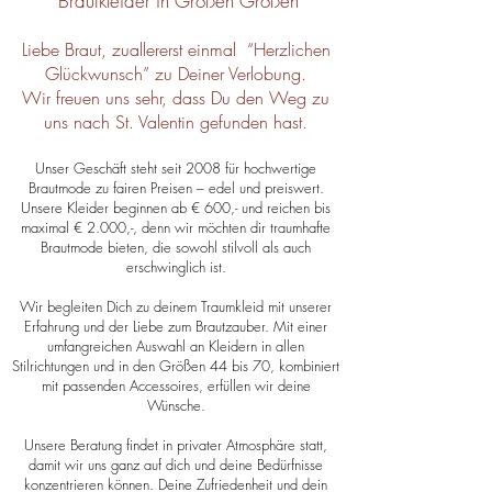
Brautkleider in Großen Größen
Liebe Braut, zuallererst einmal
“Herzlichen
Glückwunsch” zu Deiner Verlobung.
Wir freuen uns sehr, dass Du den Weg zu
uns nach St. Valentin gefunden hast.
Unser Geschäft steht seit 2008 für hochwertige
Brautmode zu fairen Preisen – edel und preiswert.
Unsere Kleider beginnen ab € 600,- und reichen bis
maximal € 2.000,-, denn wir möchten dir traumhafte
Brautmode bieten, die sowohl stilvoll als auch
erschwinglich ist.
Wir begleiten Dich zu deinem Traumkleid mit unserer
Erfahrung und der Liebe zum Brautzauber. Mit einer
umfangreichen Auswahl an Kleidern in allen
Stilrichtungen und in den Größen 44 bis 70, kombiniert
mit passenden Accessoires, erfüllen wir deine
Wünsche.
Unsere Beratung findet in privater Atmosphäre statt,
damit wir uns ganz auf dich und deine Bedürfnisse
konzentrieren können. Deine Zufriedenheit und dein