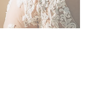
Mit jahrelanger Erfahrung und der Liebe zum
Brautkleid begleiten wir dich auf der
spannenden Reise zu deinem Traumkleid.
Mit Fingerspitzengefühl suchen wir
gemeinsam nach dem perfekten Schnitt für
deine Kurven. Mit den passenden
Accessoires
sorgen wir für dein gutes
Gefühl an
„deinem Tag".
Buche deinen
Termin
und lass dich
verzaubern!