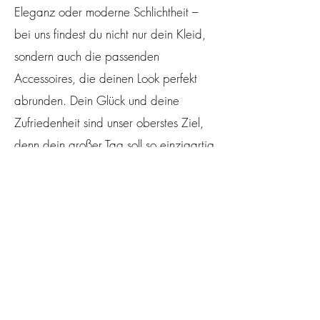
Eleganz oder moderne Schlichtheit –
bei uns findest du nicht nur dein Kleid,
sondern auch die passenden
Accessoires, die deinen Look perfekt
abrunden. Dein Glück und deine
Zufriedenheit sind unser oberstes Ziel,
denn dein großer Tag soll so einzigartig
sein wie du selbst.
Wir freuen uns darauf, dich bei uns in
St. Valentin willkommen zu heißen und
dich auf dem Weg zu deinem
Traumkleid zu begleiten!